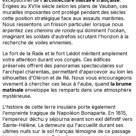
exceptionnel de
l'architecture militaire française
.
Érigées au XVIIe siècle selon les plans de Vauban, ces
murailles imposantes ont protégé pendant des siècles
cette position stratégique face aux assauts maritimes.
Nous ressentons un frisson particulier lorsque nous
arpentez
ces chemins de ronde
qui dominent l'océan,
imaginant les soldats d'autrefois scrutant l'horizon à la
recherche de voiles ennemies.
Le fort de la Rade et le fort Liédot méritent amplement
votre attention durant vos congés. Ces édifices
préservés offrent des panoramas spectaculaires sur
l'archipel charentais, permettant d'apercevoir au loin les
silhouettes d'Oléron et de Ré. Nous vous encourageons
vivement à chercher ces lieux à l'aube, quand
la brume
matinale
enveloppe les remparts dans une atmosphère
mystérieuse.
L'histoire de cette terre insulaire porte également
l'empreinte tragique de Napoléon Bonaparte. En 1815,
l'empereur déchu y séjourna avant son exil définitif vers
Sainte-Hélène. La demeure qui l'accueillit durant ses
ultimes nuits sur le sol français témoigne de ce passage