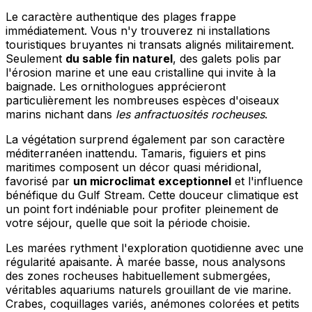
Le caractère authentique des plages frappe
immédiatement. Vous n'y trouverez ni installations
touristiques bruyantes ni transats alignés militairement.
Seulement
du sable fin naturel
, des galets polis par
l'érosion marine et une eau cristalline qui invite à la
baignade. Les ornithologues apprécieront
particulièrement les nombreuses espèces d'oiseaux
marins nichant dans
les anfractuosités rocheuses
.
La végétation surprend également par son caractère
méditerranéen inattendu. Tamaris, figuiers et pins
maritimes composent un décor quasi méridional,
favorisé par
un microclimat exceptionnel
et l'influence
bénéfique du Gulf Stream. Cette douceur climatique est
un point fort indéniable pour profiter pleinement de
votre séjour, quelle que soit la période choisie.
Les marées rythment l'exploration quotidienne avec une
régularité apaisante. À marée basse, nous analysons
des zones rocheuses habituellement submergées,
véritables aquariums naturels grouillant de vie marine.
Crabes, coquillages variés, anémones colorées et petits