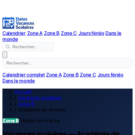
Calendrier
Zone A
Zone B
Zone C
Jours fériés
Dans le
monde
Calendrier complet
Zone A
Zone B
Zone C
Jours fériés
Dans le monde
Accueil
/
Vacances scolaires
/
Zone B
/
Académie de Amiens
Zone B
Hauts-de-France
Vacances scolaires — Académie de