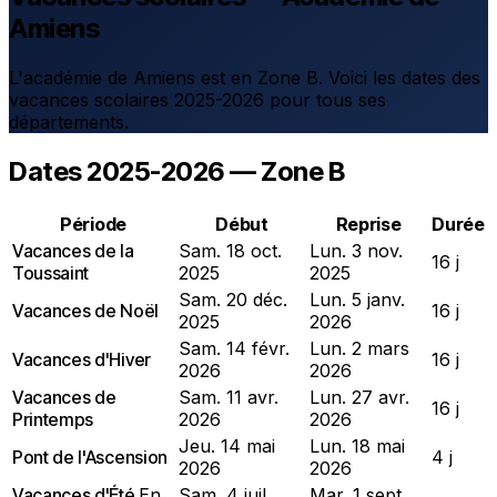
Amiens
L'académie de Amiens est en Zone B. Voici les dates des
vacances scolaires 2025-2026 pour tous ses
départements.
Dates 2025-2026 — Zone B
Période
Début
Reprise
Durée
Vacances de la
Sam. 18 oct.
Lun. 3 nov.
16 j
Toussaint
2025
2025
Sam. 20 déc.
Lun. 5 janv.
Vacances de Noël
16 j
2025
2026
Sam. 14 févr.
Lun. 2 mars
Vacances d'Hiver
16 j
2026
2026
Vacances de
Sam. 11 avr.
Lun. 27 avr.
16 j
Printemps
2026
2026
Jeu. 14 mai
Lun. 18 mai
Pont de l'Ascension
4 j
2026
2026
Vacances d'Été
En
Sam. 4 juil.
Mar. 1 sept.