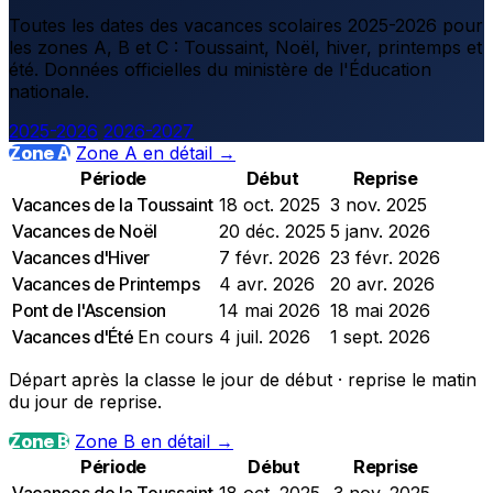
Toutes les dates des vacances scolaires 2025-2026 pour
les zones A, B et C : Toussaint, Noël, hiver, printemps et
été. Données officielles du ministère de l'Éducation
nationale.
2025-2026
2026-2027
Zone A
Zone A en détail →
Période
Début
Reprise
Vacances de la Toussaint
18 oct. 2025
3 nov. 2025
Vacances de Noël
20 déc. 2025
5 janv. 2026
Vacances d'Hiver
7 févr. 2026
23 févr. 2026
Vacances de Printemps
4 avr. 2026
20 avr. 2026
Pont de l'Ascension
14 mai 2026
18 mai 2026
Vacances d'Été
En cours
4 juil. 2026
1 sept. 2026
Départ après la classe le jour de début · reprise le matin
du jour de reprise.
Zone B
Zone B en détail →
Période
Début
Reprise