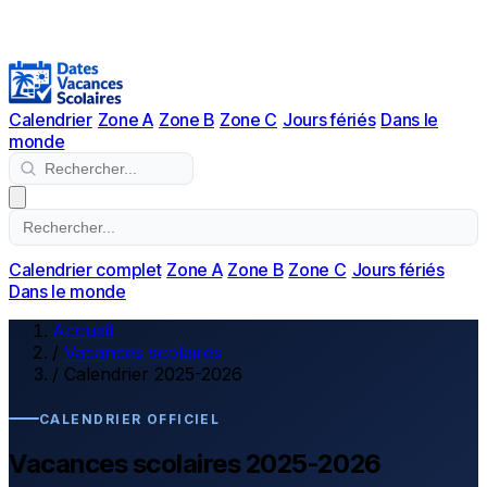
Calendrier
Zone A
Zone B
Zone C
Jours fériés
Dans le
monde
Calendrier complet
Zone A
Zone B
Zone C
Jours fériés
Dans le monde
Accueil
/
Vacances scolaires
/
Calendrier 2025-2026
CALENDRIER OFFICIEL
Vacances scolaires 2025-2026