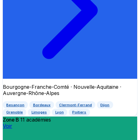
Bourgogne-Franche-Comté · Nouvelle-Aquitaine ·
Auvergne-Rhône-Alpes
Besançon
Bordeaux
Clermont-Ferrand
Dijon
Grenoble
Limoges
Lyon
Poitiers
Zone B
11 académies
Voir