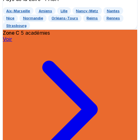
Aix-Marseille
Amiens
Lille
Nancy-Metz
Nantes
Nice
Normandie
Orléans-Tours
Reims
Rennes
Strasbourg
Zone C
5 académies
Voir