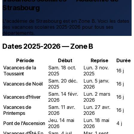
Strasbourg
L'académie de Strasbourg est en Zone B. Voici les dates
des vacances scolaires 2025-2026 pour tous ses
départements.
Dates 2025-2026 — Zone B
Période
Début
Reprise
Durée
Vacances de la
Sam. 18 oct.
Lun. 3 nov.
16 j
Toussaint
2025
2025
Sam. 20 déc.
Lun. 5 janv.
Vacances de Noël
16 j
2025
2026
Sam. 14 févr.
Lun. 2 mars
Vacances d'Hiver
16 j
2026
2026
Vacances de
Sam. 11 avr.
Lun. 27 avr.
16 j
Printemps
2026
2026
Jeu. 14 mai
Lun. 18 mai
Pont de l'Ascension
4 j
2026
2026
Vacances d'Été
En
Sam. 4 juil.
Mar. 1 sept.