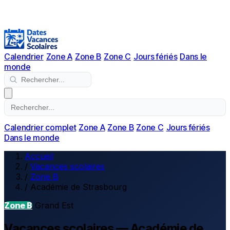
Calendrier
Zone A
Zone B
Zone C
Jours fériés
Dans le
monde
Calendrier complet
Zone A
Zone B
Zone C
Jours fériés
Dans le monde
Accueil
/
Vacances scolaires
/
Zone B
/
Académie de Strasbourg
Zone B
Grand Est
Vacances scolaires — Académie de