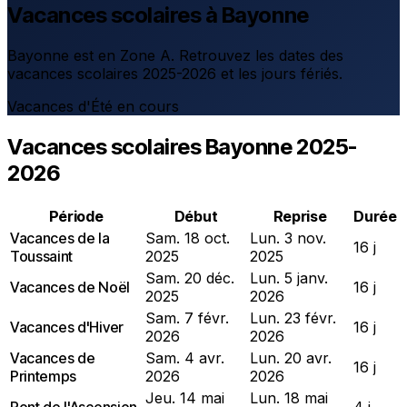
Vacances scolaires à Bayonne
Bayonne est en Zone A. Retrouvez les dates des
vacances scolaires 2025-2026 et les jours fériés.
Vacances d'Été en cours
Vacances scolaires Bayonne 2025-
2026
Période
Début
Reprise
Durée
Vacances de la
Sam. 18 oct.
Lun. 3 nov.
16 j
Toussaint
2025
2025
Sam. 20 déc.
Lun. 5 janv.
Vacances de Noël
16 j
2025
2026
Sam. 7 févr.
Lun. 23 févr.
Vacances d'Hiver
16 j
2026
2026
Vacances de
Sam. 4 avr.
Lun. 20 avr.
16 j
Printemps
2026
2026
Jeu. 14 mai
Lun. 18 mai
Pont de l'Ascension
4 j