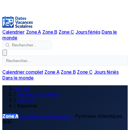
Calendrier
Zone A
Zone B
Zone C
Jours fériés
Dans le
monde
Calendrier complet
Zone A
Zone B
Zone C
Jours fériés
Dans le monde
Accueil
/
Vacances scolaires
/
Zone A
/
Bayonne
Zone A
Académie de Bordeaux
· Pyrénées-Atlantiques
(64)