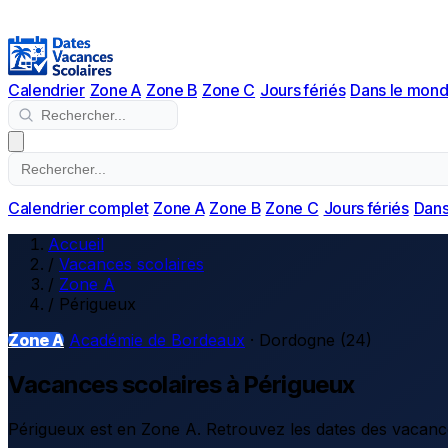
Calendrier
Zone A
Zone B
Zone C
Jours fériés
Dans le mon
Calendrier complet
Zone A
Zone B
Zone C
Jours fériés
Dans
Accueil
/
Vacances scolaires
/
Zone A
/
Périgueux
Zone A
Académie de Bordeaux
· Dordogne (24)
Vacances scolaires à Périgueux
Périgueux est en Zone A. Retrouvez les dates des vacances