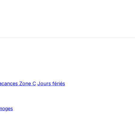
acances Zone C
Jours fériés
moges