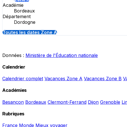
Académie
Bordeaux
Département
Dordogne
Toutes les dates Zone A
Données :
Ministère de l'Éducation nationale
Calendrier
Calendrier complet
Vacances Zone A
Vacances Zone B
V
Académies
Besançon
Bordeaux
Clermont-Ferrand
Dijon
Grenoble
Li
Rubriques
France
Monde
Mieux voyager