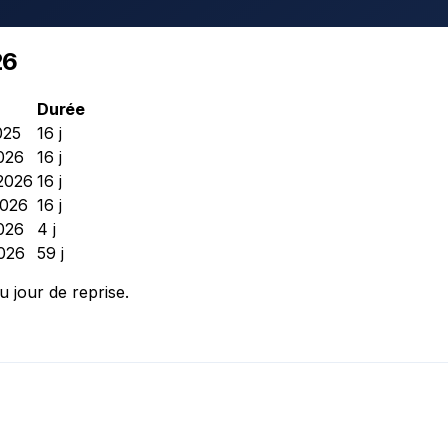
26
Durée
025
16 j
2026
16 j
 2026
16 j
2026
16 j
026
4 j
2026
59 j
u jour de reprise.