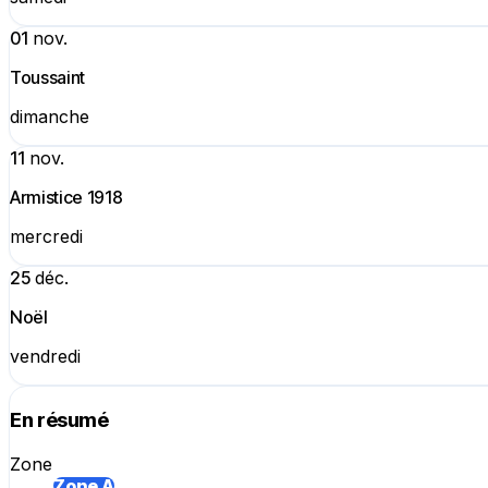
01
nov.
Toussaint
dimanche
11
nov.
Armistice 1918
mercredi
25
déc.
Noël
vendredi
En résumé
Zone
Zone A