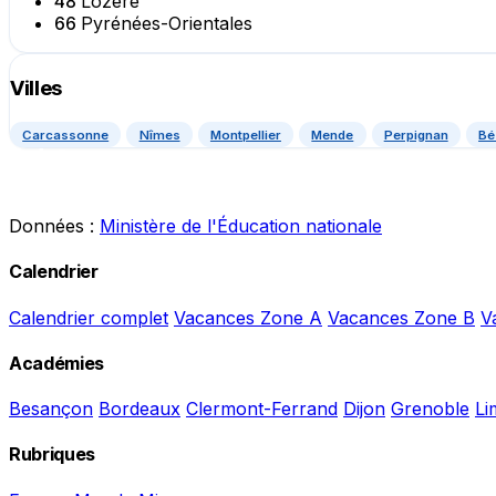
48
Lozère
66
Pyrénées-Orientales
Villes
Carcassonne
Nîmes
Montpellier
Mende
Perpignan
Bé
Données :
Ministère de l'Éducation nationale
Calendrier
Calendrier complet
Vacances Zone A
Vacances Zone B
V
Académies
Besançon
Bordeaux
Clermont-Ferrand
Dijon
Grenoble
Li
Rubriques