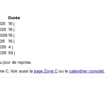
Durée
025
16 j
2026
16 j
2026
16 j
026
16 j
2026
4 j
2026
59 j
u jour de reprise.
ne C. Voir aussi la
page Zone C
ou le
calendrier complet
.