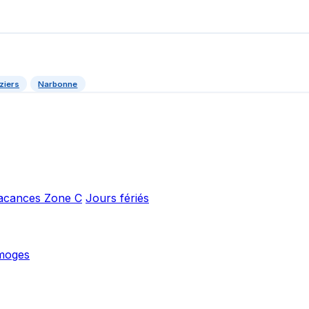
ziers
Narbonne
acances Zone C
Jours fériés
moges