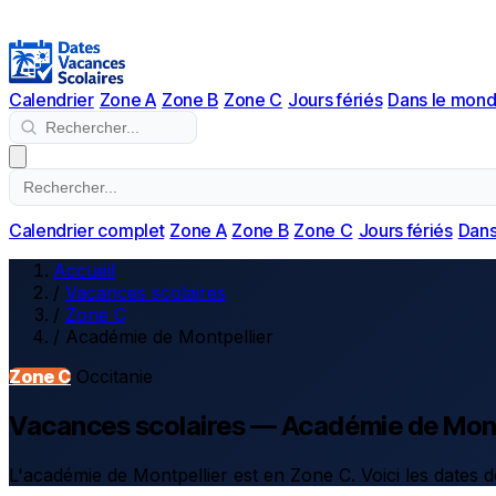
Calendrier
Zone A
Zone B
Zone C
Jours fériés
Dans le mon
Calendrier complet
Zone A
Zone B
Zone C
Jours fériés
Dans
Accueil
/
Vacances scolaires
/
Zone C
/
Académie de Montpellier
Zone C
Occitanie
Vacances scolaires — Académie de Mont
L'académie de Montpellier est en Zone C. Voici les dates