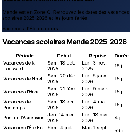
Mende est en Zone C. Retrouvez les dates des vacances
scolaires 2025-2026 et les jours fériés.
Vacances d'Été en cours
Vacances scolaires Mende 2025-2026
Période
Début
Reprise
Durée
Vacances de la
Sam. 18 oct.
Lun. 3 nov.
16 j
Toussaint
2025
2025
Sam. 20 déc.
Lun. 5 janv.
Vacances de Noël
16 j
2025
2026
Sam. 21 févr.
Lun. 9 mars
Vacances d'Hiver
16 j
2026
2026
Vacances de
Sam. 18 avr.
Lun. 4 mai
16 j
Printemps
2026
2026
Jeu. 14 mai
Lun. 18 mai
Pont de l'Ascension
4 j
2026
2026
Vacances d'Été
En
Sam. 4 juil.
Mar. 1 sept.
59 j