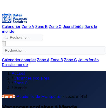
Calendrier
Zone A
Zone B
Zone C
Jours fériés
Dans le
monde
Calendrier complet
Zone A
Zone B
Zone C
Jours fériés
Dans le monde
Accueil
/
Vacances scolaires
/
Zone C
/
Mende
Zone C
Académie de Montpellier
· Lozère (48)
Vacances scolaires à Mende