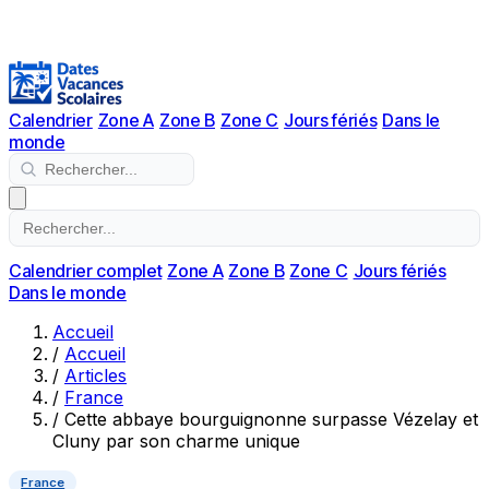
Calendrier
Zone A
Zone B
Zone C
Jours fériés
Dans le
monde
Calendrier complet
Zone A
Zone B
Zone C
Jours fériés
Dans le monde
Accueil
/
Accueil
/
Articles
/
France
/
Cette abbaye bourguignonne surpasse Vézelay et
Cluny par son charme unique
France