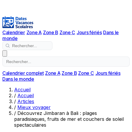
Calendrier
Zone A
Zone B
Zone C
Jours fériés
Dans le
monde
Calendrier complet
Zone A
Zone B
Zone C
Jours fériés
Dans le monde
Accueil
/
Accueil
/
Articles
/
Mieux voyager
/
Découvrez Jimbaran à Bali : plages
paradisiaques, fruits de mer et couchers de soleil
spectaculaires