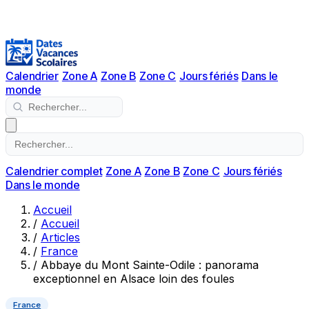
Calendrier
Zone A
Zone B
Zone C
Jours fériés
Dans le
monde
Calendrier complet
Zone A
Zone B
Zone C
Jours fériés
Dans le monde
Accueil
/
Accueil
/
Articles
/
France
/
Abbaye du Mont Sainte-Odile : panorama
exceptionnel en Alsace loin des foules
France